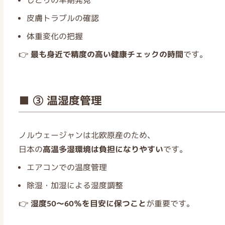
しこりの早期発見
皮膚トラブルの確認
体重変化の把握
👉
最も身近で精度の高い健康チェックの時間
です。
■ ③ 温湿度管理
ノルウェージャンは北欧原産のため、
日本の
高温多湿環境は負担になりやすい
です。
エアコンでの温度管理
除湿・加湿による湿度調整
👉
湿度50〜60％を目安に保つこと
が重要です。