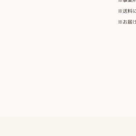
※事業
※送料
※お届