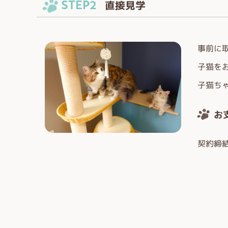
STEP2
直接見学
事前に
子猫を
子猫ち
お
契約締