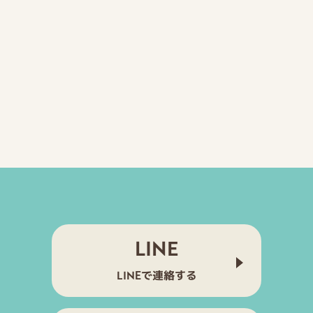
意を得た上で利用します。
っておりますが、当方がご提
いた場合は、お客様からの
LINE
LINEで連絡する
損（不正アクセス、紛失、
、迅速な状況把握に努め、