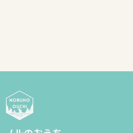
用します。
当方が取り扱うサー
お客様からのお問い
当方事業におけるサ
当方事業に関するご
当方事業におけるサ
上記以外の目的で、当
また、当方は、個人情
お客様からの個人
お客様からの個人情報
供するサービスに必要
ご要望にお応えできな
個人情報の適切な
当方は、個人情報の取
破壊、改ざんを含む）
速やかに是正処置を講