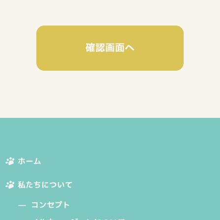
ビスのご提供のため
合わせに対して回答を行うため
ービスに関する情報をお知らせするため
案内、アンケート調査、その他情報をお届けするため
ービスに対するご意見・ご感想等のご提供をお願いするため
方がお客様から取得した個人情報を利用する必要が生じた場合は、ご本人の同
報の管理者を明確に定め、具体的な目的外利用防止措置を講じます。
情報のご提供
のご提供（書面への記入、WEB上での入力、口頭を含む）はすべて任意とな
な個人情報をご提供頂けなかった場合や、誤った内容や虚偽の内容をご提供頂
い場合があります。
ホーム
管理及びリスク対応
私たちについて
得から廃棄までの一連の管理を厳重に行い、個人情報の漏えい、滅失または毀
コンセプト
等のリスクに対し、適切な予防対策を講じます。万一リスクが発生した場合は
じます。