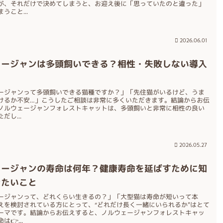
が、それだけで決めてしまうと、お迎え後に「思っていたのと違った」
うこと...
2026.06.01
ェージャンは多頭飼いできる？相性・失敗しない導入
ージャンって多頭飼いできる猫種ですか？」「先住猫がいるけど、うま
けるか不安…」こうしたご相談は非常に多くいただきます。結論からお伝
ノルウェージャンフォレストキャットは、多頭飼いと非常に相性の良い
だし...
2026.05.27
ェージャンの寿命は何年？健康寿命を延ばすために知
きたいこと
ージャンって、どれくらい生きるの？」「大型猫は寿命が短いって本
えを検討されている方にとって、“どれだけ長く一緒にいられるか”はとて
ーマです。結論からお伝えすると、ノルウェージャンフォレストキャッ
👉...