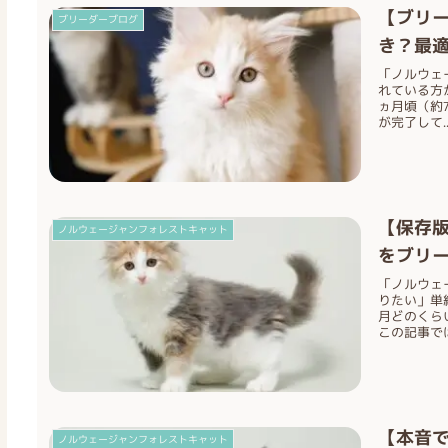
【ブリ
ブリーダーブログ
き？最
「ノルウェ
れている方
ヵ月頃（約
が完了して..
【保存
ノルウェージャンフォレストキャット
をブリ
「ノルウェ
りたい」単
月どのくら
この記事では、
【本音
ノルウェージャンフォレストキャット