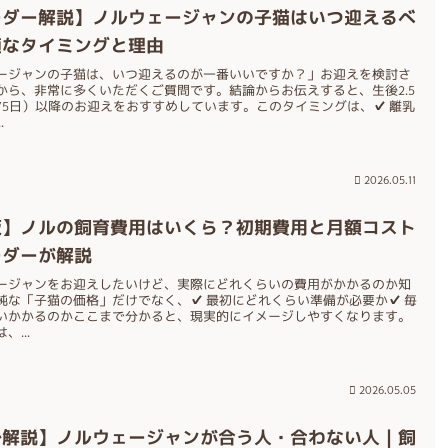
ーダー解説】ノルウェージャンの子猫はいつ迎えるべ
適なタイミングと理由
ージャンの子猫は、いつ迎えるのが一番いいですか？」お迎えを検討さ
から、非常に多くいただくご質問です。結論からお伝えすると、生後2.5
75日）以降のお迎えをおすすめしています。このタイミングは、✔ 離乳
.
2026.05.11
版】ノルの飼育費用はいくら？初期費用と月額コスト
ーダーが解説
ージャンをお迎えしたいけど、実際にどれくらいの費用がかかるのか知
純な「子猫の価格」だけでなく、✔ 最初にどれくらい準備が必要か✔ 毎
いかかるのかここまで分かると、現実的にイメージしやすくなります。
...
2026.05.05
で解説】ノルウェージャンが合う人・合わない人｜飼