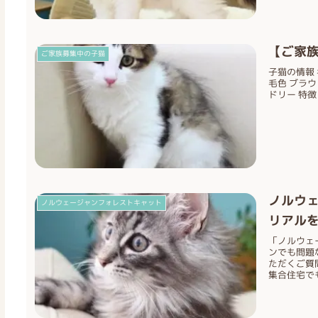
【ご家族
ご家族募集中の子猫
子猫の情報 名
毛色 ブラウ
ドリー 特徴
ノルウ
ノルウェージャンフォレストキャット
リアル
「ノルウェ
ンでも問題
ただくご質
集合住宅でも