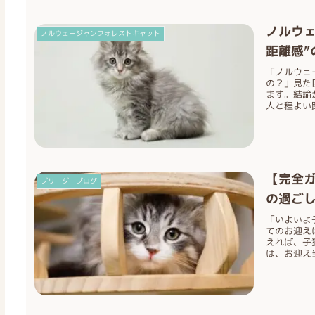
ノルウ
ノルウェージャンフォレストキャット
距離感”
「ノルウェ
の？」見た
ます。結論
人と程よい距
【完全
ブリーダーブログ
の過ご
「いよいよ
てのお迎え
えれば、子
は、お迎え当