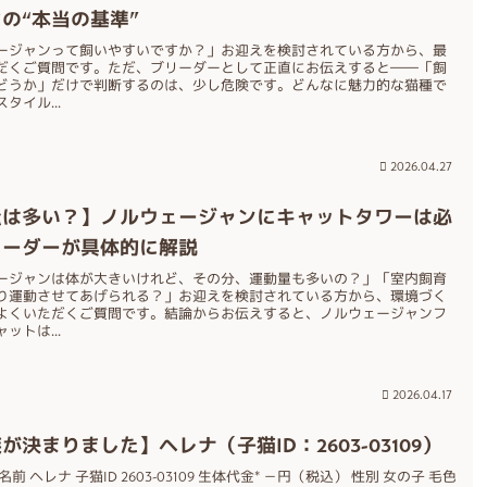
の“本当の基準”
ージャンって飼いやすいですか？」お迎えを検討されている方から、最
だくご質問です。ただ、ブリーダーとして正直にお伝えすると――「飼
どうか」だけで判断するのは、少し危険です。どんなに魅力的な猫種で
タイル...
2026.04.27
量は多い？】ノルウェージャンにキャットタワーは必
リーダーが具体的に解説
ージャンは体が大きいけれど、その分、運動量も多いの？」「室内飼育
り運動させてあげられる？」お迎えを検討されている方から、環境づく
よくいただくご質問です。結論からお伝えすると、ノルウェージャンフ
ットは...
2026.04.17
が決まりました】ヘレナ（子猫ID：2603-03109）
前 ヘレナ 子猫ID 2603-03109 生体代金* －円（税込） 性別 女の子 毛色