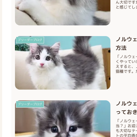
ん大切です
と感じてしま
ノルウ
ブリーダーブログ
方法
「ノルウェ
くやってい
えすると、
猫種です。た
ノルウ
ブリーダーブログ
ってお
「ノルウェ
当？」お迎
も大切なテ
トの平均寿命は