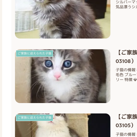
シルバーマッ
気品漂うシル
【ご家族
ご家族に迎えられた子猫
03108）
子猫の情報 名
毛色 ブルー
リー 特徴 
【ご家族
ご家族に迎えられた子猫
03105）
子猫の情報 名