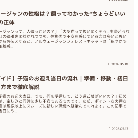
ェージャンの性格は？飼ってわかった“ちょうどいい
の正体
ージャンって、人懐っこいの？」「大型猫って扱いにくそう…実際どうな
目の優雅さに惹かれつつも、性格面で不安を感じている方は多いと思い
からお伝えすると、ノルウェージャンフォレストキャットは「穏やかで
離感...
2026.05.18
ガイド】子猫のお迎え当日の流れ｜準備・移動・初日
し方まで徹底解説
子猫のお迎え当日。でも、何を準備して、どう過ごせばいいの？」初め
は、楽しみと同時に少し不安もあるものです。ただ、ポイントさえ押さ
猫は想像以上にスムーズに新しい環境へ馴染んでくれます。この記事で
日にや...
2026.05.13