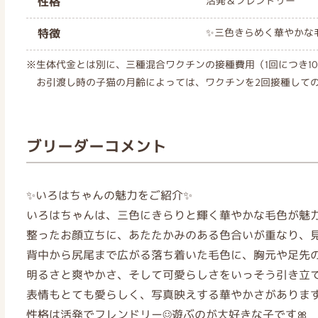
性格
活発＆フレンドリー
特徴
✨三色きらめく華やかな毛
※生体代金とは別に、三種混合ワクチンの接種費用（1回につき10
お引渡し時の子猫の月齢によっては、ワクチンを2回接種して
ブリーダーコメント
✨いろはちゃんの魅力をご紹介✨
いろはちゃんは、三色にきらりと輝く華やかな毛色が魅力
整ったお顔立ちに、あたたかみのある色合いが重なり、見
背中から尻尾まで広がる落ち着いた毛色に、胸元や足先
明るさと爽やかさ、そして可愛らしさをいっそう引き立て
表情もとても愛らしく、写真映えする華やかさがあります
性格は活発でフレンドリー☺️遊ぶのが大好きな子です🎀