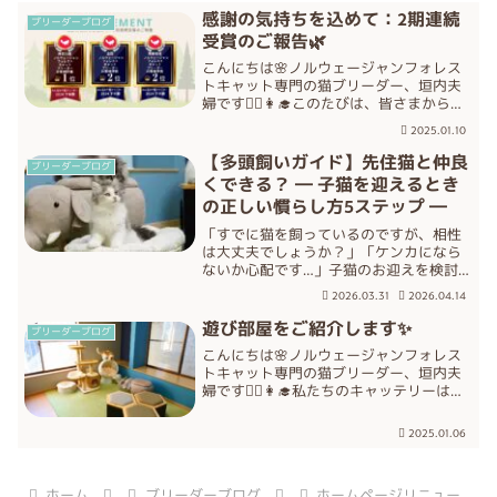
感謝の気持ちを込めて：2期連続
ブリーダーブログ
受賞のご報告🌿
こんにちは🌸ノルウェージャンフォレス
トキャット専門の猫ブリーダー、垣内夫
婦です👨‍⚕️👩‍🎓このたびは、皆さまからの
温かい応援と高い評価をたくさんいただ
2025.01.10
き、おかげさまで《みんなの子猫ブリー
ダーアワード》において、『2024年度上
【多頭飼いガイド】先住猫と仲良
ブリーダーブログ
半期』・『2...
くできる？ ― 子猫を迎えるとき
の正しい慣らし方5ステップ ―
「すでに猫を飼っているのですが、相性
は大丈夫でしょうか？」「ケンカになら
ないか心配です…」子猫のお迎えを検討
されている方から、このようなご相談を
2026.03.31
2026.04.14
よくいただきます。結論からお伝えする
と、👉 正しい手順で慣らしていけば、ほ
遊び部屋をご紹介します✨
ブリーダーブログ
とんどの場合うまくいき...
こんにちは🌸ノルウェージャンフォレス
トキャット専門の猫ブリーダー、垣内夫
婦です👨‍⚕️👩‍🎓私たちのキャッテリーは、
二階建ての一軒家で運営しています🏠そ
の中には、猫たちが思いきり遊べる専用
2025.01.06
の「遊び部屋」をご用意しています！遊
び部屋には、子猫...
ホーム
ブリーダーブログ
ホームページリニュー