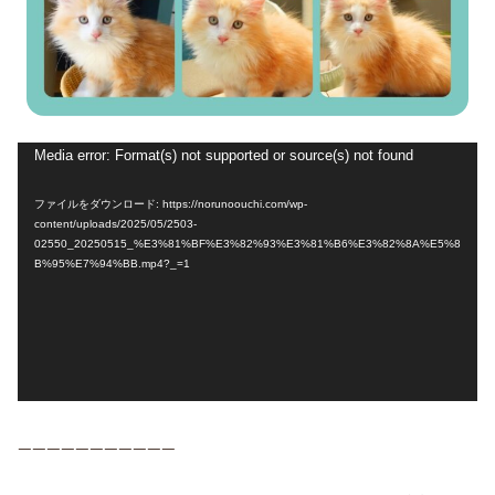
動
Media error: Format(s) not supported or source(s) not found
画
ファイルをダウンロード: https://norunoouchi.com/wp-
プ
content/uploads/2025/05/2503-
02550_20250515_%E3%81%BF%E3%82%93%E3%81%B6%E3%82%8A%E5%8
レ
B%95%E7%94%BB.mp4?_=1
ー
ヤ
ー
———————————