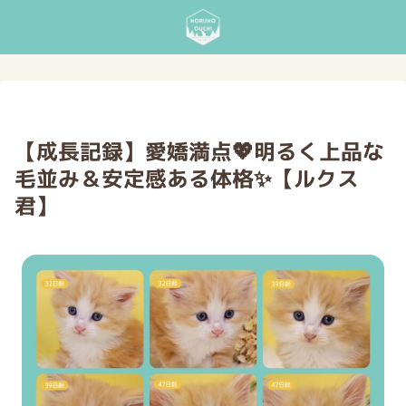
【成長記録】愛嬌満点💖明るく上品な
毛並み＆安定感ある体格✨【ルクス
君】