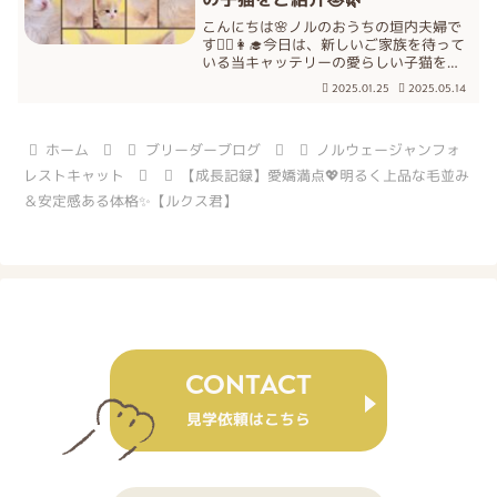
こんにちは🌸ノルのおうちの垣内夫婦で
す👨‍⚕️👩‍🎓今日は、新しいご家族を待って
いる当キャッテリーの愛らしい子猫をご
紹介します。ノルウェージャンフォレス
2025.01.25
2025.05.14
トキャットはその美しい毛並みと穏やか
な性格で多くの方に愛されています💖ぜ
ひ最後までお読み...
ホーム
ブリーダーブログ
ノルウェージャンフォ
レストキャット
【成長記録】愛嬌満点💖明るく上品な毛並み
＆安定感ある体格✨【ルクス君】
CONTACT
見学依頼はこちら