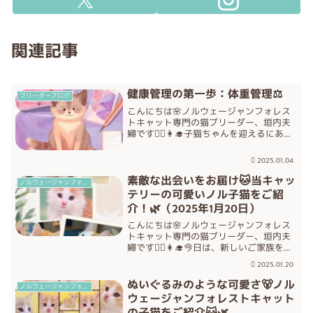
関連記事
健康管理の第一歩：体重管理⚖️
ブリーダーブログ
こんにちは🌸ノルウェージャンフォレス
トキャット専門の猫ブリーダー、垣内夫
婦です👨‍⚕️👩‍🎓子猫ちゃんを迎えるにあた
り、健康管理の基本として大切なことの
一つが「体重管理」です📊本日のブログ
2025.01.04
では、「体重管理」のポイントについて
詳しくご説明いた...
素敵な出会いをお届け🐱当キャッ
ノルウェージャンフォレストキャット
テリーの可愛いノル子猫をご紹
介！🌿（2025年1月20日）
こんにちは🌸ノルウェージャンフォレス
トキャット専門の猫ブリーダー、垣内夫
婦です👨‍⚕️👩‍🎓今日は、新しいご家族を待
っている当キャッテリーの愛らしい子猫
2025.01.20
たちをご紹介します。ノルウェージャン
フォレストキャットはその美しい毛並み
ぬいぐるみのような可愛さ🐻ノル
ノルウェージャンフォレストキャット
と穏やかな性格で...
ウェージャンフォレストキャット
の子猫をご紹介🐱🌿