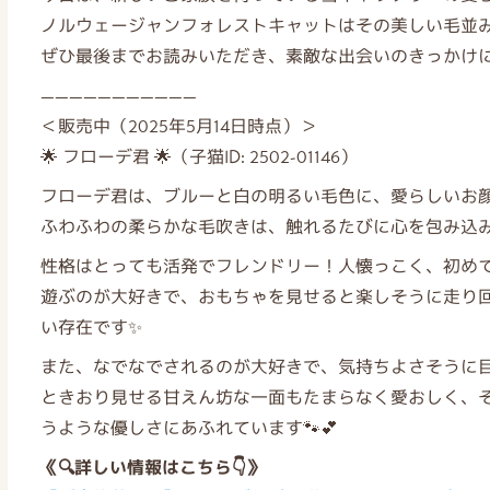
ノルウェージャンフォレストキャットはその美しい毛並み
ぜひ最後までお読みいただき、素敵な出会いのきっかけに
———————————
＜販売中（2025年5月14日時点）＞
🌟 フローデ君 🌟（子猫ID: 2502-01146）
フローデ君は、ブルーと白の明るい毛色に、愛らしいお顔
ふわふわの柔らかな毛吹きは、触れるたびに心を包み込み
性格はとっても活発でフレンドリー！人懐っこく、初め
遊ぶのが大好きで、おもちゃを見せると楽しそうに走り
い存在です✨
また、なでなでされるのが大好きで、気持ちよさそうに
ときおり見せる甘えん坊な一面もたまらなく愛おしく、
うような優しさにあふれています🐾💕
《🔍詳しい情報はこちら👇》