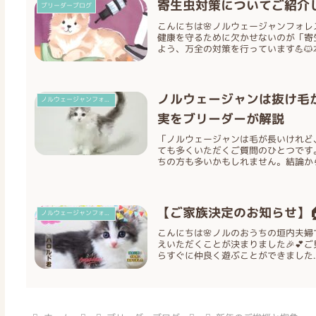
寄生虫対策についてご紹介し
ブリーダーブログ
こんにちは🌸ノルウェージャンフォレスト
健康を守るために欠かせないのが「寄
よう、万全の対策を行っています💪🐱本.
ノルウェージャンは抜け毛
ノルウェージャンフォレストキャット
実をブリーダーが解説
「ノルウェージャンは毛が長いけれど
ても多くいただくご質問のひとつです
ちの方も多いかもしれません。結論からお
【ご家族決定のお知らせ】
ノルウェージャンフォレストキャット
こんにちは🌸ノルのおうちの垣内夫婦です
えいただくことが決まりました🎉💕
らすぐに仲良く遊ぶことができました..