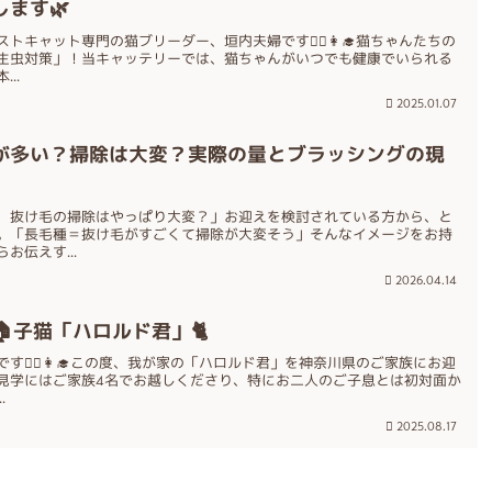
ます🌿
キャット専門の猫ブリーダー、垣内夫婦です👨‍⚕️👩‍🎓猫ちゃんたちの
生虫対策」！当キャッテリーでは、猫ちゃんがいつでも健康でいられる
..
2025.01.07
が多い？掃除は大変？実際の量とブラッシングの現
、抜け毛の掃除はやっぱり大変？」お迎えを検討されている方から、と
。「長毛種＝抜け毛がすごくて掃除が大変そう」そんなイメージをお持
伝えす...
2026.04.14
子猫「ハロルド君」🐈
👨‍⚕️👩‍🎓この度、我が家の「ハロルド君」を神奈川県のご家族にお迎
ご見学にはご家族4名でお越しくださり、特にお二人のご子息とは初対面か
.
2025.08.17